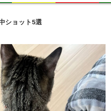
中ショット5選
。