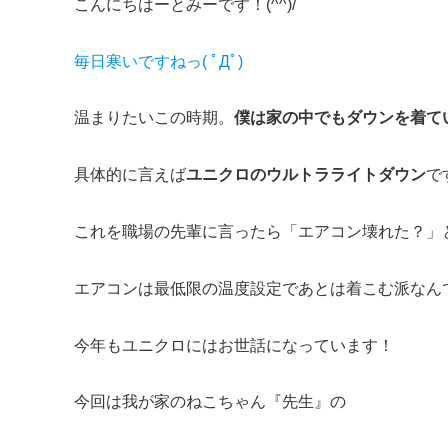
こんにちはーとみーです！(^^)/
毎日寒いですねっ( ﾟДﾟ)
温まりたいこの時期。
僕は家の中でもダウンを着て
具体的に言えば
ユニクロのウルトラライトダウン
で
これを職場の先輩に言ったら「エアコン壊れた？」
エアコンは最低限の温度設定であとは着こむ派なん
今年もユニクロにはお世話になっています！
今回は我が家のねこちゃん『先生』の