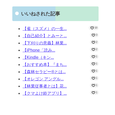
いいねされた記事
【雀（スズメ）の一生...
10
【自己紹介】とみーと...
3
【下刈りの意義】林業...
2
【iPhone「読み...
2
【Kindle（キン...
1
【おすすめ本】『まち...
1
【森林セラピー®とは...
1
【オレゴン アングル...
1
【林業従事者とは】花...
1
【クマよけ鈴アプリ】...
1