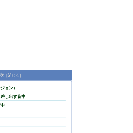
次
ージョン）
に差し出す背中
背中