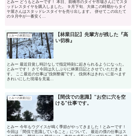
とみー どうもとみーです！ 本日、前橋市のタイヤ市場さんにてスタ
ッドレスタイヤを購入しました。 ９月下旬、大体この時期からタイ
ヤ屋さんはスタッドレスタイヤを売り出します。 併せてこの出たて
の９月中が一番安く...
【林業日記】先輩方が残した『高
とみーの林業日記
い切株』
とみー 最近目覚し時計なしで指定時刻に起きられるようになった。
とみーです！ さて今回は久しぶりに林業日記とさせていただきま
す。 ここ最近の仕事は”伐倒整備”です。 伐倒木はきれいに並べます
きれいにした現場を見返...
【間伐での意識】”お空に穴を空
とみーの林業日記
ける”仕事です。
とみー 今年もウグイスが鳴く季節がやってきました！とみーです！
今回は「間伐で意識していること」について。 最近の僕の仕事はス