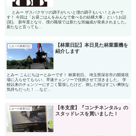
とみー ザスパクサツの調子がいいと僕の調子もいい！とみーで
す！ 今回は「お昼ごはんをみんなで食べるの結構大事」というお話
(笑)。 新年度となり、僕の職場では新たな班編成が発表されました。
新たなと言っても...
【林業日記】本日見た林業重機を
とみーの林業日記
紹介します
とみー こんにちはーとみーです！ 林業初日。 埼玉県深谷市の開発現
場に入らせてもらい、早速チェンソーで伐倒させて頂きました。 学
校以来のチェンソーにすごく緊張したけど、倒した時はすごい爽快な
気持ちだった！ …など...
【冬支度】『コンチネンタル』の
とみーの林業日記
スタッドレスを買いました！