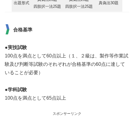
出題形式
真偽法30題
四肢択一法25題
四肢択一法25題
合格基準
●実技試験
100点を満点として60点以上（１、２級は、製作等作業試
験及び判断等試験のそれぞれが合格基準の60点に達して
いることが必要）
●学科試験
100点を満点として65点以上
スポンサーリンク