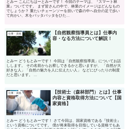
とみー こんにちはーとみーです！ 今回のテーマは、『スマート林
業』ついてです。 まず皆さんの中で、林業のイメージはどんなもの
でしょうか？ 重たいチェーンソーを担いで森の中へ自分の足で歩い
て向かい、木をバッタバッタをひた...
【自然観察指導員とは】仕事内
仕事・資格
容・なる方法について解説！
とみー どうもとみーです！ 今回は「自然観察指導員」についてお話
しします。 その名前からお察しできるかと思いますが、 「自然が大
好きな人」「自然の魅力を人に伝えたい人」 などにぴったりの制度
だと思います。 ...
【技術士（森林部門）とは】仕事
仕事・資格
内容と資格取得方法について【国
家資格】
とみー どうもとみーです！ さて今回は、国家資格である『技術士』
という資格についてです。 僕が将来取得を目指している資格でもあ