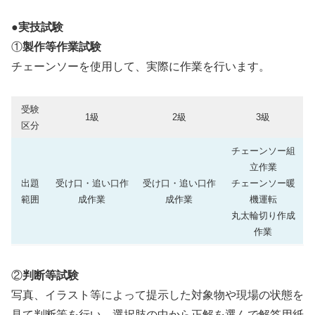
●実技試験
①
製作等作業試験
チェーンソーを使用して、実際に作業を行います。
受験
1級
2級
3級
区分
チェーンソー組
立作業
出題
受け口・追い口作
受け口・追い口作
チェーンソー暖
範囲
成作業
成作業
機運転
丸太輪切り作成
作業
②
判断等試験
写真、イラスト等によって提示した対象物や現場の状態を
見て判断等を行い、選択肢の中から正解を選んで解答用紙