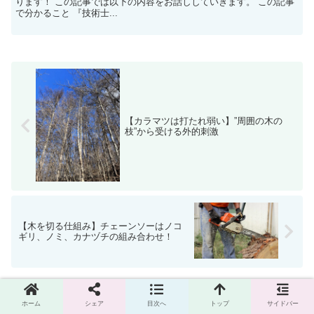
ります！ この記事では以下の内容をお話ししていきます。 この記事
で分かること 『技術士...
【カラマツは打たれ弱い】”周囲の木の
枝”から受ける外的刺激
【木を切る仕組み】チェーンソーはノコ
ギリ、ノミ、カナヅチの組み合わせ！
コメント
ホーム
シェア
目次へ
トップ
サイドバー