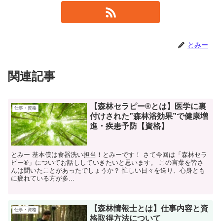
とみー
関連記事
【森林セラピー®とは】医学に裏
仕事・資格
付けされた”森林浴効果”で健康増
進・疾患予防【資格】
とみー 基本僕は食器洗い担当！とみーです！ さて今回は「森林セラ
ピー®」についてお話ししていきたいと思います。 この言葉を皆さ
んは聞いたことがあったでしょうか？ 忙しい日々を送り、心身とも
に疲れている方が多...
【森林情報士とは】仕事内容と資
仕事・資格
格取得方法について