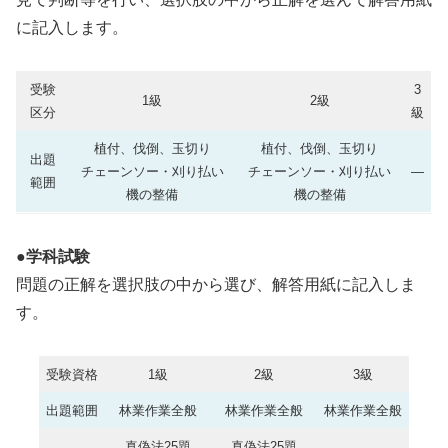
に記入します。
受験
3
1級
2級
区分
級
植付、伐倒、玉切り
植付、伐倒、玉切り
出題
チェーンソー・刈り払い
チェーンソー・刈り払い
―
範囲
機の整備
機の整備
●学科試験
問題の正解を選択肢の中から選び、解答用紙に記入しま
す。
受験資格
1級
2級
3級
出題範囲
林業作業全般
林業作業全般
林業作業全般
真偽法25題
真偽法25題