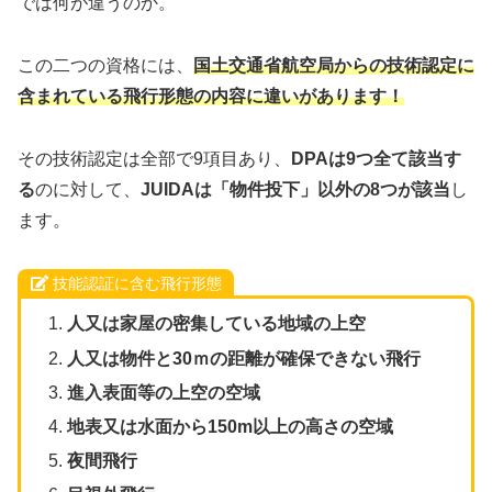
では何が違うのか。
この二つの資格には、
国土交通省航空局からの技術認定に
含まれている飛行形態の内容に違いがあります
！
その技術認定は全部で9項目あり、
DPAは9つ全て該当す
る
のに対して、
JUIDAは「物件投下」以外の8つが該当
し
ます。
技能認証に含む飛行形態
人又は家屋の密集している地域の上空
人又は物件と30ｍの距離が確保できない飛行
進入表面等の上空の空域
地表又は水面から150m以上の高さの空域
夜間飛行