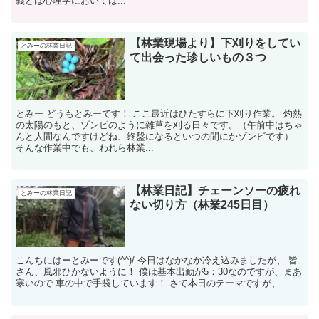
義とは心理学においては...
【林業現場より】下刈りをしてい
とみーの林業日記
て出会った珍しいもの３つ
とみー どうもとみーです！ ここ最近はひたすらに下刈り作業。 灼熱
の太陽のもと、ゾンビのように雑草を刈る日々です。（午前中はちゃ
んと人間なんですけどね、終盤になるといつの間にかゾンビです）
そんな作業中でも、われら林業...
【林業日記】チェーンソーの疲れ
とみーの林業日記
ない切り方（林業245日目）
こんちにはーとみーです(^^)/ 今日はなかなか冷え込みましたが、 皆
さん、風邪ひかないように！ 僕は基本出勤が5：30なのですが、まあ
寒いので 車の中で手袋しています！ さて本日のテーマですが、 ...