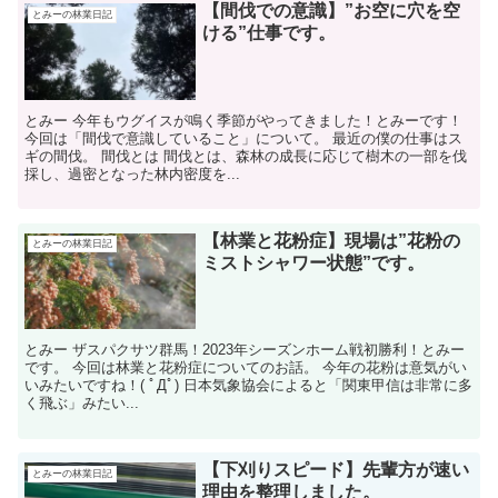
【間伐での意識】”お空に穴を空
とみーの林業日記
ける”仕事です。
とみー 今年もウグイスが鳴く季節がやってきました！とみーです！
今回は「間伐で意識していること」について。 最近の僕の仕事はス
ギの間伐。 間伐とは 間伐とは、森林の成長に応じて樹木の一部を伐
採し、過密となった林内密度を...
【林業と花粉症】現場は”花粉の
とみーの林業日記
ミストシャワー状態”です。
とみー ザスパクサツ群馬！2023年シーズンホーム戦初勝利！とみー
です。 今回は林業と花粉症についてのお話。 今年の花粉は意気がい
いみたいですね！( ﾟДﾟ) 日本気象協会によると「関東甲信は非常に多
く飛ぶ」みたい...
【下刈りスピード】先輩方が速い
とみーの林業日記
理由を整理しました。