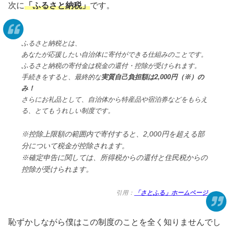
次に
「ふるさと納税」
です。
ふるさと納税とは、
あなたが応援したい自治体に寄付ができる仕組みのことです。
ふるさと納税の寄付金は税金の還付・控除が受けられます。
手続きをすると、最終的な
実質自己負担額は2,000円（※）の
み！
さらにお礼品として、自治体から特産品や宿泊券などをもらえ
る、とてもうれしい制度です。
※控除上限額の範囲内で寄付すると、2,000円を超える部
分について税金が控除されます。
※確定申告に関しては、所得税からの還付と住民税からの
控除が受けられます。
引用：
「さとふる」ホームページ
恥ずかしながら僕はこの制度のことを全く知りませんでし