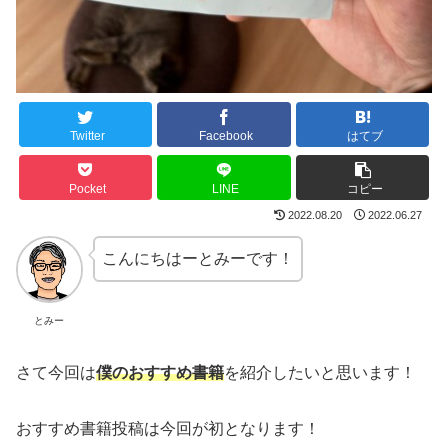
Twitter
Facebook
はてブ
Pocket
LINE
コピー
2022.08.20
2022.06.27
こんにちはーとみーです！
とみー
さて今回は
僕のおすすめ書籍
を紹介したいと思います！
おすすめ書籍投稿は今回が初となります！