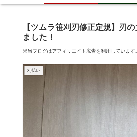
【ツムラ笹刈刃修正定規】刃の
ました！
※当ブログはアフィリエイト広告を利用しています
刈払い