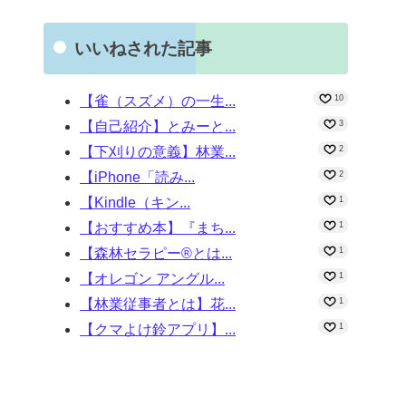
いいねされた記事
【雀（スズメ）の一生...
10
【自己紹介】とみーと...
3
【下刈りの意義】林業...
2
【iPhone「読み...
2
【Kindle（キン...
1
【おすすめ本】『まち...
1
【森林セラピー®とは...
1
【オレゴン アングル...
1
【林業従事者とは】花...
1
【クマよけ鈴アプリ】...
1