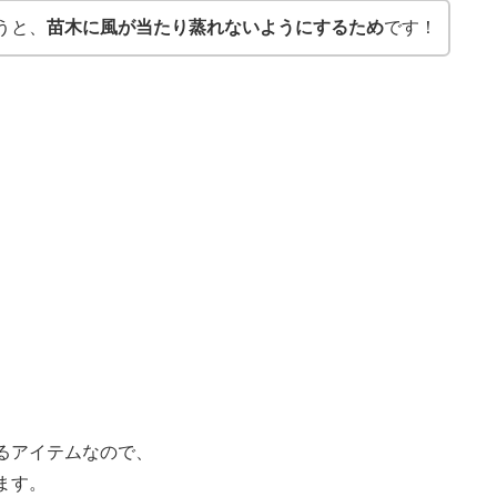
うと、
苗木に風が当たり蒸れないようにするため
です！
るアイテムなので、
ます。