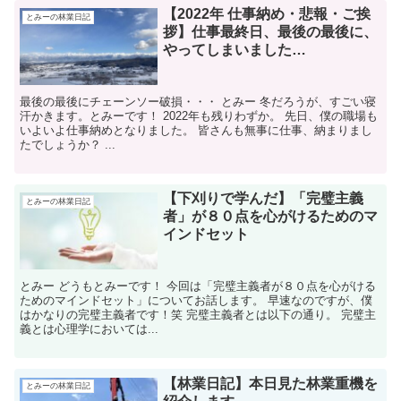
【2022年 仕事納め・悲報・ご挨
とみーの林業日記
拶】仕事最終日、最後の最後に、
やってしまいました…
最後の最後にチェーンソー破損・・・ とみー 冬だろうが、すごい寝
汗かきます。とみーです！ 2022年も残りわずか。 先日、僕の職場も
いよいよ仕事納めとなりました。 皆さんも無事に仕事、納まりまし
たでしょうか？ ...
【下刈りで学んだ】「完璧主義
とみーの林業日記
者」が８０点を心がけるためのマ
インドセット
とみー どうもとみーです！ 今回は「完璧主義者が８０点を心がける
ためのマインドセット」についてお話します。 早速なのですが、僕
はかなりの完璧主義者です！笑 完璧主義者とは以下の通り。 完璧主
義とは心理学においては...
【林業日記】本日見た林業重機を
とみーの林業日記