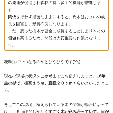
の発達が促進され森林の持つ多面的機能が増進しま
す。
間伐を行わず過密なままにすると、樹木はお互いの成
長を阻害し、形質不良になります。
また、残った樹木が健全に成長することにより木材の
価値も高まるため、間伐は大変重要な作業となりま
す。
花粉症にいつなるのかとひやひやです(^^;)
現在の現場の状況をご参考までにお伝えしますと、
16年
生の杉で、樹高１５ｍ、直径２０ｃｍくらい
といったとこ
ろ。
そしてこの現場、植えられている木の間隔が場合によって
は１．５ｍほどしかなく
すごく木が込み合っていて、日が