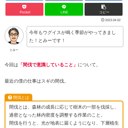
Pocket
LINE
コピー
2023.04.02
今年もウグイスが鳴く季節がやってきまし
た！とみーです！
とみー
今回は
「間伐で意識していること」
について。
最近の僕の仕事はスギの間伐。
間伐とは
間伐とは、森林の成長に応じて樹木の一部を伐採し、
過密となった林内密度を調整する作業のこと。
間伐を行うと、光が地表に届くようになり、下層植生