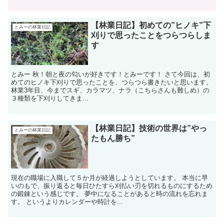
【林業日記】初めての”ヒノキ”下
とみーの林業日記
刈りで思ったことをつらつらしま
す
とみー 秋！朝と夜の匂いが好きです！とみーです！ さて今回は、初
めてのヒノキ下刈りで思ったことを、つらつら書きたいと思います。
林業3年目、今までスギ、カラマツ、ナラ（こちらさんも難しめ）の
３種類を下刈りしてきま...
【林業日記】技術の世界は”やっ
とみーの林業日記
たもん勝ち”
現在の職場に入職して５か月が経過しようとしています。 本当に早
いのもで、振り返ると毎日ひたすら刈払い刃を切れるものにするため
の鍛錬という感じです。 夢中になることがあると時の流れを忘れま
す。 というよりカレンダーや時計を...