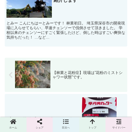
紹介します
とみー こんにちはーとみーです！ 林業初日。 埼玉県深谷市の開発現
場に入らせてもらい、早速チェンソーで伐倒させて頂きました。 学
校以来のチェンソーにすごく緊張したけど、倒した時はすごい爽快な
気持ちだった！ …など...
【林業と花粉症】現場は”花粉のミストシ
ャワー状態”です。
【ツムラ笹刈刃】大刃・小刃の使い分け
について
ホーム
シェア
目次へ
トップ
サイドバー