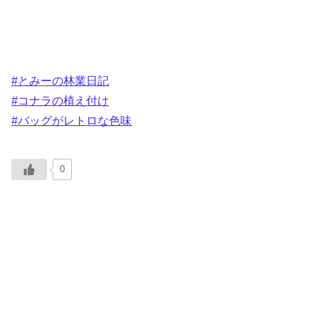
#とみーの林業日記
#コナラの植え付け
#バッグがレトロな色味
0