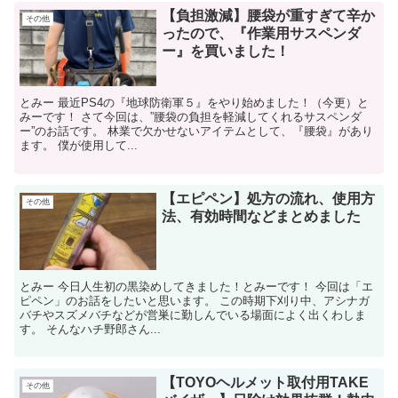
【負担激減】腰袋が重すぎて辛か
その他
ったので、『作業用サスペンダ
ー』を買いました！
とみー 最近PS4の『地球防衛軍５』をやり始めました！（今更）と
みーです！ さて今回は、”腰袋の負担を軽減してくれるサスペンダ
ー”のお話です。 林業で欠かせないアイテムとして、『腰袋』があり
ます。 僕が使用して...
【エピペン】処方の流れ、使用方
その他
法、有効時間などまとめました
とみー 今日人生初の黒染めしてきました！とみーです！ 今回は「エ
ピペン」のお話をしたいと思います。 この時期下刈り中、アシナガ
バチやスズメバチなどが営巣に勤しんでいる場面によく出くわしま
す。 そんなハチ野郎さん...
【TOYOヘルメット取付用TAKE
その他