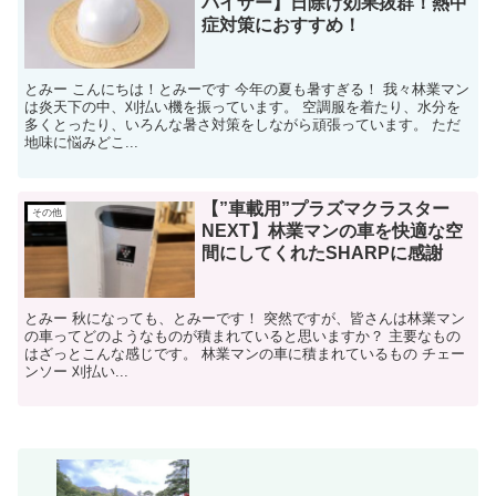
バイザー】日除け効果抜群！熱中
症対策におすすめ！
とみー こんにちは！とみーです 今年の夏も暑すぎる！ 我々林業マン
は炎天下の中、刈払い機を振っています。 空調服を着たり、水分を
多くとったり、いろんな暑さ対策をしながら頑張っています。 ただ
地味に悩みどこ...
【”車載用”プラズマクラスター
その他
NEXT】林業マンの車を快適な空
間にしてくれたSHARPに感謝
とみー 秋になっても、とみーです！ 突然ですが、皆さんは林業マン
の車ってどのようなものが積まれていると思いますか？ 主要なもの
はざっとこんな感じです。 林業マンの車に積まれているもの チェー
ンソー 刈払い...