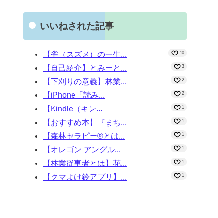
いいねされた記事
【雀（スズメ）の一生...
10
【自己紹介】とみーと...
3
【下刈りの意義】林業...
2
【iPhone「読み...
2
【Kindle（キン...
1
【おすすめ本】『まち...
1
【森林セラピー®とは...
1
【オレゴン アングル...
1
【林業従事者とは】花...
1
【クマよけ鈴アプリ】...
1