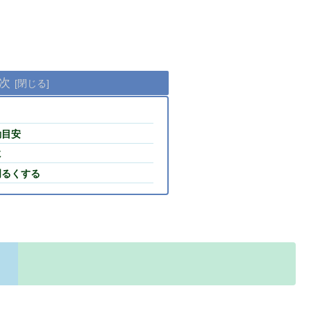
次
動目安
に
明るくする